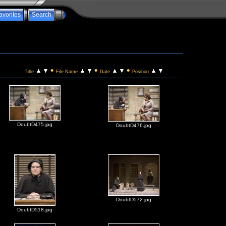
avorites
Search
•
•
•
Title
File Name
Date
Position
DoubtD475.jpg
DoubtD476.jpg
DoubtD572.jpg
DoubtD518.jpg