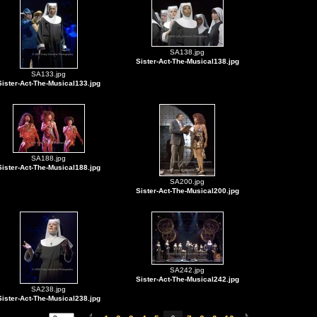
SA138.jpg
Sister-Act-The-Musical138.jpg
SA133.jpg
Sister-Act-The-Musical133.jpg
SA188.jpg
Sister-Act-The-Musical188.jpg
SA200.jpg
Sister-Act-The-Musical200.jpg
SA242.jpg
Sister-Act-The-Musical242.jpg
SA238.jpg
Sister-Act-The-Musical238.jpg