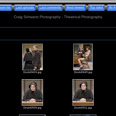
bum list
Last uploads
Last comments
Most viewed
Top rated
My F
Craig Schwartz Photography - Theatrical Photography
DoubtD424.jpg
DoubtD445.jpg
DoubtD509.jpg
DoubtD511.jpg