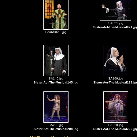
SA021.jpg
Sister-Act-The-Musical021.jp
DoubtD653.jpg
SA145.jpg
SA169.jpg
Sister-Act-The-Musical145.jpg
Sister-Act-The-Musical169.jp
SA208.jpg
SA220.jpg
Sister-Act-The-Musical208.jpg
Sister-Act-The-Musical220.jp