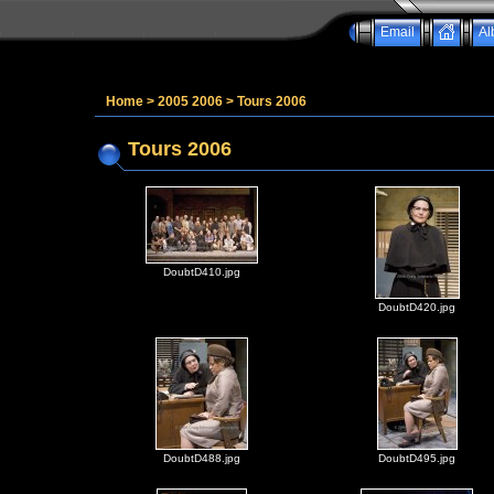
Email
Al
Home
>
2005 2006
>
Tours 2006
Tours 2006
DoubtD410.jpg
DoubtD420.jpg
DoubtD488.jpg
DoubtD495.jpg